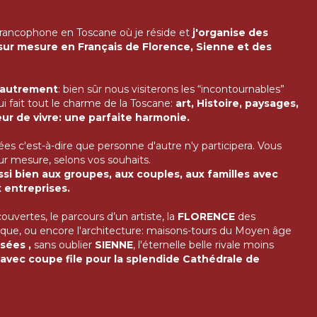
francophone en Toscane où je réside et
j'organise des
 sur mesure en Français de Florence, Sienne et des
 autrement
: bien sûr nous visiterons les “incontournables”
ui fait tout le charme de la Toscane:
art, Histoire, paysages,
ur de vivre: une parfaite harmonie.
ées c'est-à-dire que personne d'autre n'y participera. Vous
sur mesure, selons vos souhaits.
ssi bien aux groupes, aux couples, aux familles avec
 entreprises.
vertes, le parcours d’un artiste, la
FLORENCE
des
tique, ou encore l'architecture: maisons-tours du Moyen âge
sées ,
sans oublier
SIENNE
, l'éternelle belle rivale moins
vec coupe file pour la splendide Cathédrale de