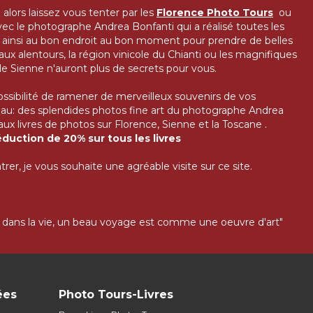
e
alors laissez vous tenter par les
Florence Photo Tours
ou
ec le photographe Andrea Bonfanti qui a réalisé toutes les
z ainsi au bon endroit au bon moment pour prendre de belles
 aux alentours, la région vinicole du Chianti ou les magnifiques
de Sienne n'auront plus de secrets pour vous.
ossibilité de ramener de merveilleux souvenirs de vos
deau: des splendides photos fine art du photographe Andrea
ux livres de photos sur Florence, Sienne et la Toscane .
duction de 20% sur tous les livres
er, je vous souhaite une agréable visite sur ce site.
ans la vie, un beau voyage est comme une oeuvre d'art"
ées
Photo Tours-Livres