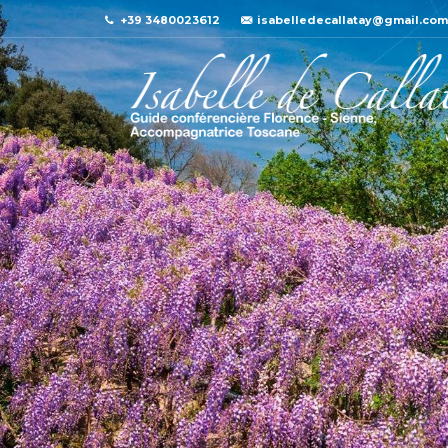
+39 3480023612
isabelledecallatay@gmail.com