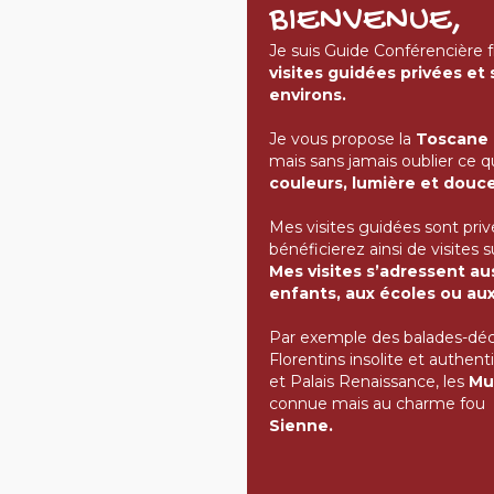
BIENVENUE,
Je suis Guide Conférencière 
visites guidées privées et
environs.
Je vous propose la
Toscane
mais sans jamais oublier ce q
couleurs, lumière et douce
Mes visites guidées sont priv
bénéficierez ainsi de visites 
Mes visites s’adressent au
enfants, aux écoles ou aux
Par exemple des balades-décou
Florentins insolite et authen
et Palais Renaissance, les
Mu
connue mais au charme fou
a
Sienne.