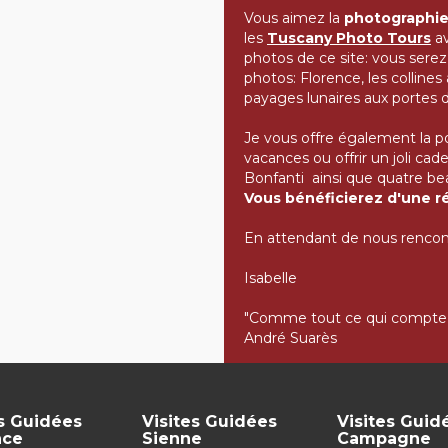
Vous aimez la
photographi
les
Tuscany Photo Tours
av
photos de ce site: vous sere
photos: Florence, les collines
payages lunaires aux portes 
Je vous offre également la p
vacances ou offrir un joli ca
Bonfanti ainsi que quatre bea
Vous bénéficierez d'une ré
En attendant de nous rencontr
Isabelle
"Comme tout ce qui compte d
André Suarès
es Guidées
Visites Guidées
Visites Guid
nce
Sienne
Campagne